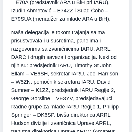
– E70A (predstavnik ARA u BiH pri IARU),
Izudin Ahmetović – E74ZZ i Suad Čobo –
E79SUA (menadžer za mlade ARA u BiH).
Naša delegacija je tokom trajanja sajma
prisustvovala i u susretima, panelima i
razgovorima sa zvaničnicima IARU, ARRL,
DARC i drugih saveza i organizacija. Neki od
njih su: predsjednik IARU, Timothy St John
Ellam – VE6SH, sekretar IARU, Joel Harrison
– W5ZN, pomoćnik sekretara IARU, David
Sumner – K1ZZ, predsjednik IARU Regije 2,
George Gorsline – VE3YV, predsjedavajući
Radne grupe za mlade IARU Regije 1, Philipp
Springer – DK6SP, bivša direktorica ARRL
Hudson divizije i zvaničnica Uprave ARRL,
trenutna direktorica Uprave ARDC (Amateur