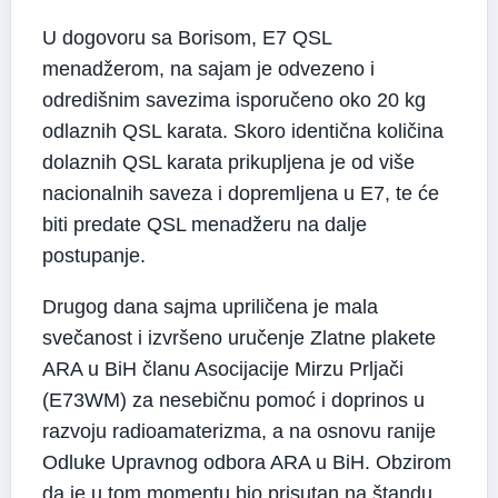
U dogovoru sa Borisom, E7 QSL
menadžerom, na sajam je odvezeno i
odredišnim savezima isporučeno oko 20 kg
odlaznih QSL karata. Skoro identična količina
dolaznih QSL karata prikupljena je od više
nacionalnih saveza i dopremljena u E7, te će
biti predate QSL menadžeru na dalje
postupanje.
Drugog dana sajma upriličena je mala
svečanost i izvršeno uručenje Zlatne plakete
ARA u BiH članu Asocijacije Mirzu Prljači
(E73WM) za nesebičnu pomoć i doprinos u
razvoju radioamaterizma, a na osnovu ranije
Odluke Upravnog odbora ARA u BiH. Obzirom
da je u tom momentu bio prisutan na štandu,