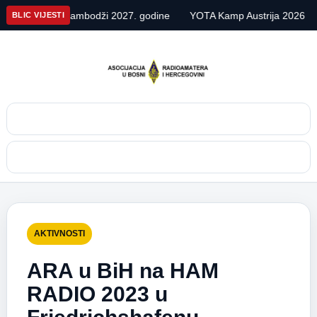
a u Kambodži 2027. godine
YOTA Kamp Austrija 2026
Alpe Adr
BLIC VIJESTI
Pretraga
Meni
AKTIVNOSTI
ARA u BiH na HAM
RADIO 2023 u