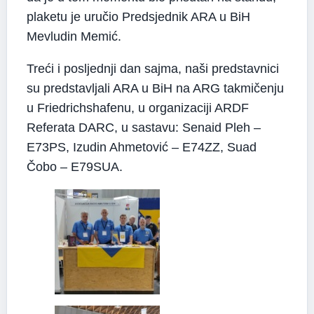
plaketu je uručio Predsjednik ARA u BiH
Mevludin Memić.
Treći i posljednji dan sajma, naši predstavnici
su predstavljali ARA u BiH na ARG takmičenju
u Friedrichshafenu, u organizaciji ARDF
Referata DARC, u sastavu: Senaid Pleh –
E73PS, Izudin Ahmetović – E74ZZ, Suad
Čobo – E79SUA.