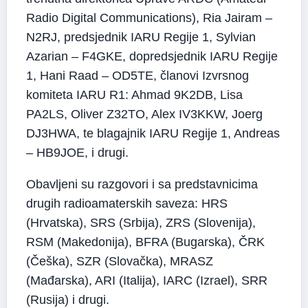
Radio Digital Communications), Ria Jairam –
N2RJ, predsjednik IARU Regije 1,
Sylvian
Azarian – F4GKE, dopredsjednik IARU Regije
1, Hani Raad – OD5TE, članovi Izvrsnog
komiteta IARU R1: Ahmad 9K2DB, Lisa
PA2LS, Oliver Z32TO, Alex IV3KKW, Joerg
DJ3HWA, te blagajnik IARU Regije 1, Andreas
– HB9JOE, i drugi.
Obavljeni su razgovori i sa predstavnicima
drugih radioamaterskih saveza: HRS
(Hrvatska), SRS (Srbija), ZRS (Slovenija),
RSM (Makedonija), BFRA (Bugarska), ČRK
(Češka), SZR (Slovačka), MRASZ
(Mađarska), ARI (Italija), IARC (Izrael), SRR
(Rusija) i drugi.