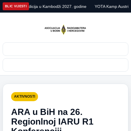
 DX ekspedicija u Kambodži 2027. godine
YOTA Kamp Austrija 20
BLIC VIJESTI
Pretraga
Meni
AKTIVNOSTI
ARA u BiH na 26.
Regionlnoj IARU R1