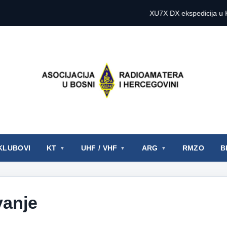
XU7X DX ekspedicija u Kambod
KLUBOVI
KT
UHF / VHF
ARG
RMZO
B
anje