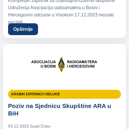
Kompletan zapisnik sa izvještajno-izborne skupštine
Udruženja Asocijacija radioamatera u Bosni i
Hercegovini odrzane u Visokom 17.12.2023 mozete
pocitati...
Opširnije
ARABIH ZAPISNICI I ODLUKE
Poziv na Sjednicu Skupštine ARA u
BiH
03.12.2023.
Suad Čobo