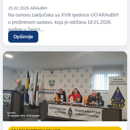
25.02.2026.
ARAuBiH
Na osnovu zaključaka sa XVIII sjednice UO ARAuBiH
u proširenom sastavu, koja je održana 18.01.2026.
godine u Zenici,...
Opširnije