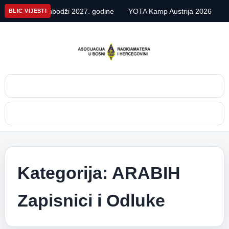
mbodži 2027. godine
YOTA Kamp Austrija 2026
Alpe Adria Con
BLIC VIJESTI
Pretraga
Meni
Kategorija:
ARABIH
Zapisnici i Odluke