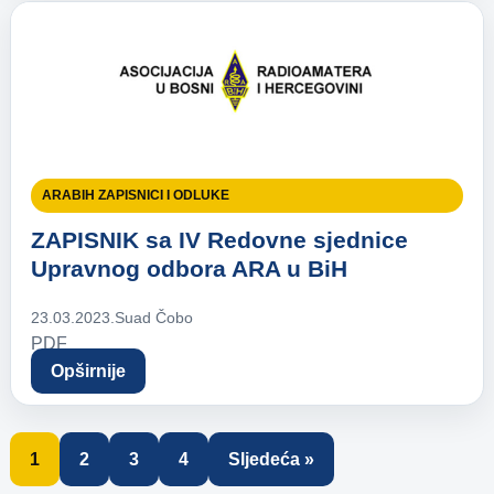
ARABIH ZAPISNICI I ODLUKE
ZAPISNIK sa IV Redovne sjednice
Upravnog odbora ARA u BiH
23.03.2023.
Suad Čobo
PDF
Opširnije
1
2
3
4
Sljedeća »