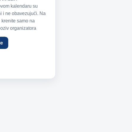
ovom kalendaru su
ni i ne obavezujući. Na
 krenite samo na
oziv organizatora
...
je