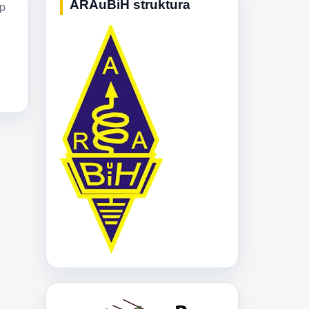
ARAuBiH struktura
ip