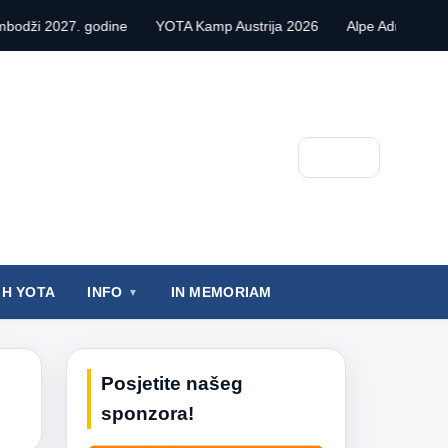
027. godine
YOTA Kamp Austrija 2026
Alpe Adria Contest VHF 
Pretraga
IH YOTA
INFO
IN MEMORIAM
Posjetite našeg
sponzora!