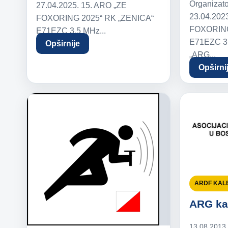
Organizat
27.04.2025. 15. ARO „ZE
23.04.202
FOXORING 2025“ RK „ZENICA“
FOXORING
E71EZC 3,5 MHz...
E71EZC 3,
Opširnije
„ARG...
Opširni
ARDF KAL
ARG ka
13.08.2013