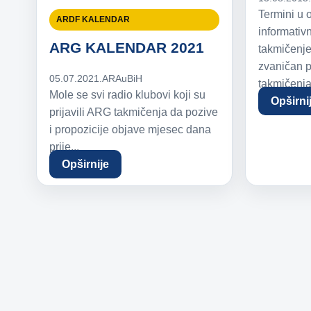
Termini u 
ARDF KALENDAR
informativ
ARG KALENDAR 2021
takmičenje
zvaničan p
05.07.2021.
ARAuBiH
takmičenja.
Mole se svi radio klubovi koji su
Opširni
prijavili ARG takmičenja da pozive
i propozicije objave mjesec dana
prije...
Opširnije