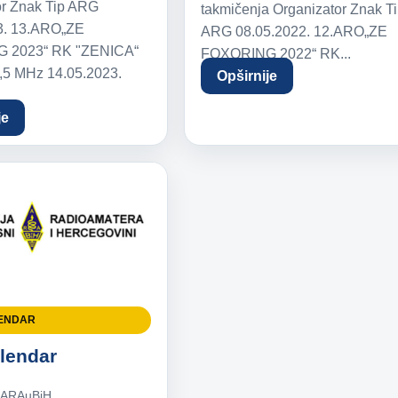
or Znak Tip ARG
takmičenja Organizator Znak T
3. 13.ARO„ZE
ARG 08.05.2022. 12.ARO„ZE
 2023“ RK "ZENICA“
FOXORING 2022“ RK...
5 MHz 14.05.2023.
Opširnije
je
ENDAR
lendar
.
ARAuBiH