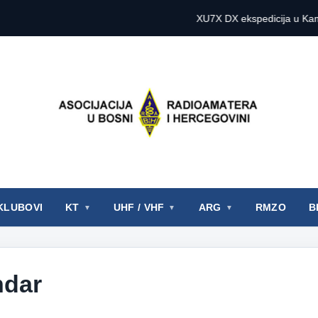
XU7X DX ekspedicija u Kambodži 2
KLUBOVI
KT
UHF / VHF
ARG
RMZO
B
ndar