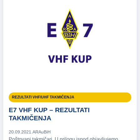
REZULTATI VHF/UHF TAKMIČENJA
E7 VHF KUP – REZULTATI
TAKMIČENJA
20.09.2021.
ARAuBiH
Poštovani takmičari, U prilogu ispod objavljujemo