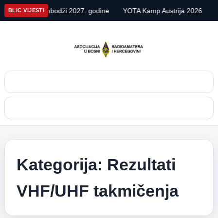
ija u Kambodži 2027. godine
YOTA Kamp Austrija 2026
Alpe A
BLIC VIJESTI
Pretraga
Meni
Kategorija:
Rezultati
VHF/UHF takmičenja