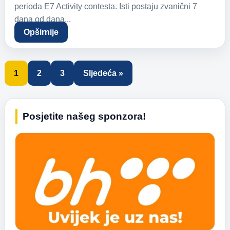
perioda E7 Activity contesta. Isti postaju zvanični 7
dana od dana...
Opširnije
1
2
3
Sljedeća »
Posjetite našeg sponzora!