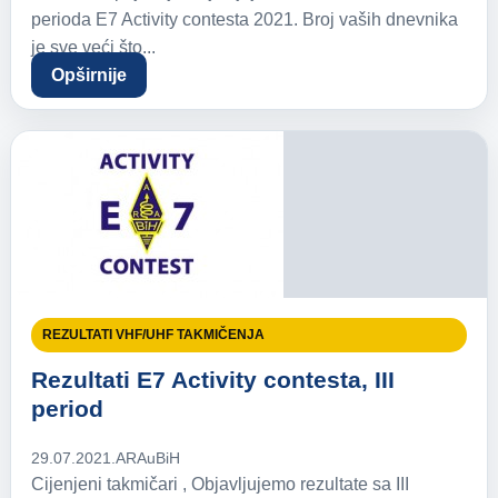
perioda E7 Activity contesta 2021. Broj vaših dnevnika
je sve veći što...
Opširnije
REZULTATI VHF/UHF TAKMIČENJA
Rezultati E7 Activity contesta, III
period
29.07.2021.
ARAuBiH
Cijenjeni takmičari , Objavljujemo rezultate sa III