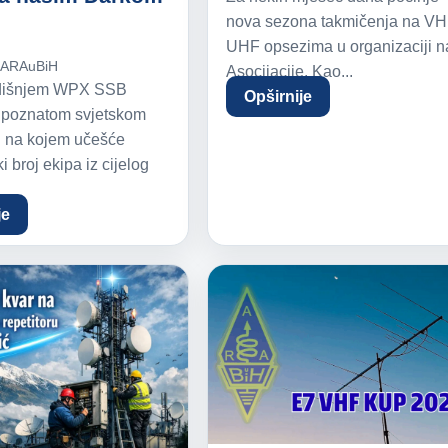
nova sezona takmičenja na VH
UHF opsezima u organizaciji n
.
ARAuBiH
Asocijacije. Kao...
dišnjem WPX SSB
Opširnije
, poznatom svjetskom
u na kojem učešće
i broj ekipa iz cijelog
je