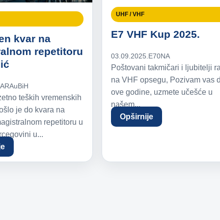
UHF / VHF
E7 VHF Kup 2025.
en kvar na
alnom repetitoru
03.09.2025.
E70NA
ić
Poštovani takmičari i ljubitelji 
na VHF opsegu, Pozivam vas da
.
ARAuBiH
ove godine, uzmete učešće u
zetno teških vremenskih
našem...
došlo je do kvara na
Opširnije
gistralnom repetitoru u
cegovini u...
je