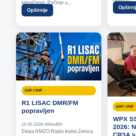
takmičenje, Počinje u...
Opširni
Opširnije
UHF / VHF
R1 LISAC DMR/FM
UHF / VHF
popravljen
WPX S
15.06.2026.
ARAuBiH
2026: N
Ekipa RMZO Radio kluba Zenica
CR3A s