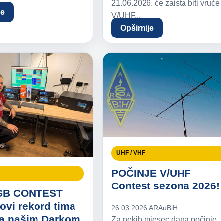
21.06.2026. će zaista biti vruće
je
V/UHF...
Opširnije
UHF / VHF
POČINJE V/UHF
Contest sezona 2026!
SB CONTEST
ovi rekord tima
26.03.2026.
ARAuBiH
a našim Darkom
Za nekih mjesec dana počinje