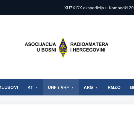
XU7X DX ekspedicija u Kambodži 2027. godine
KLUBOVI
KT
UHF / VHF
ARG
RMZO
B