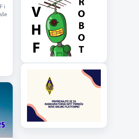
F i
aše