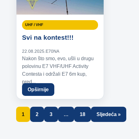
UHF / VHF
Svi na kontest!!!
22.08.2025.
E70NA
Nakon što smo, evo, ušli u drugu
polovinu E7 VHF/UHF Activity
Contesta i održali E7 6m kup,
pred...
Opširnije
1
2
3
…
18
Sljedeća »