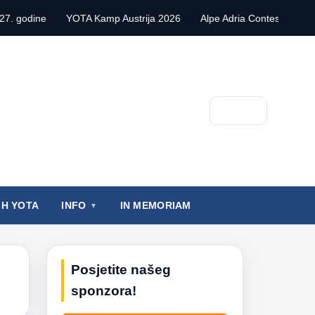
YOTA Kamp Austrija 2026
Alpe Adria Contest VHF 2026.
POŽEL
Pretraga
IH YOTA
INFO
IN MEMORIAM
Posjetite našeg
sponzora!