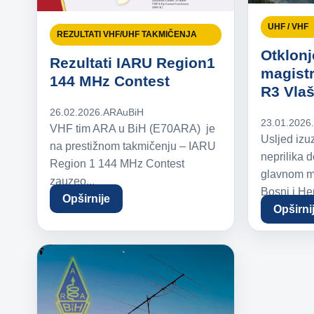
UHF / VHF
REZULTATI VHF/UHF TAKMIČENJA
Otklonj
Rezultati IARU Region1
magistr
144 MHz Contest
R3 Vlaš
26.02.2026.
ARAuBiH
23.01.2026
VHF tim ARA u BiH (E70ARA) je
Usljed izu
na prestižnom takmičenju – IARU
neprilika 
Region 1 144 MHz Contest
glavnom ma
zauzeo...
Bosni i Her
Opširnije
Opširni