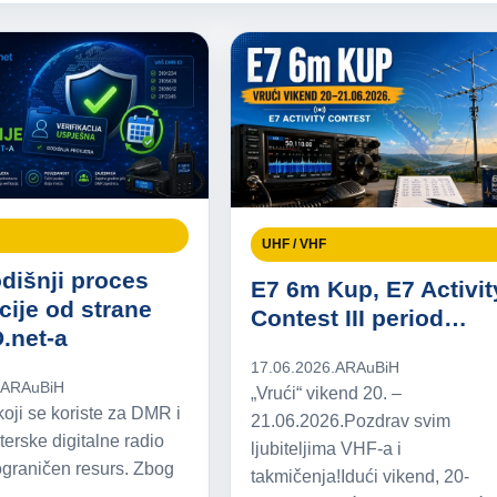
UHF / VHF
dišnji proces
E7 6m Kup, E7 Activit
acije od strane
Contest III period…
.net-a
17.06.2026.
ARAuBiH
.
ARAuBiH
„Vrući“ vikend 20. –
koji se koriste za DMR i
21.06.2026.Pozdrav svim
erske digitalne radio
ljubiteljima VHF-a i
graničen resurs. Zbog
takmičenja!Idući vikend, 20-