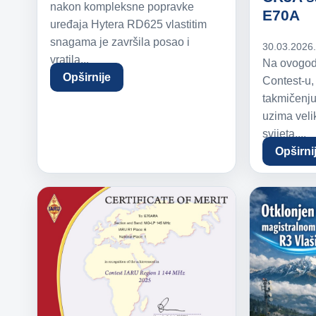
nakon kompleksne popravke
E70A
uređaja Hytera RD625 vlastitim
snagama je završila posao i
30.03.2026
vratila...
Na ovogo
Opširnije
Contest-u
takmičenj
uzima velik
svijeta,...
Opširni