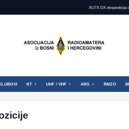
XU7X DX ekspedicija u Kam
KLUBOVI
KT
UHF / VHF
ARG
RMZO
B
zicije