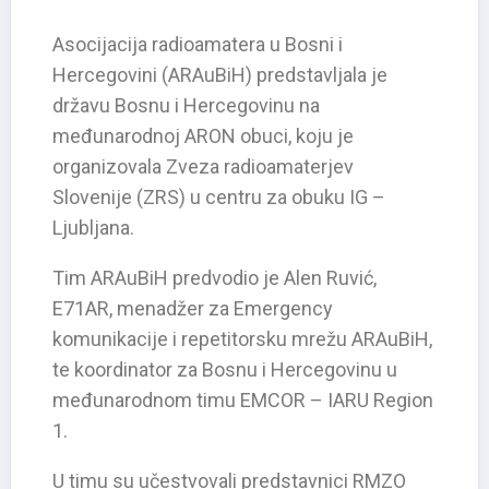
Asocijacija radioamatera u Bosni i
Hercegovini (ARAuBiH) predstavljala je
državu Bosnu i Hercegovinu na
međunarodnoj ARON obuci, koju je
organizovala Zveza radioamaterjev
Slovenije (ZRS) u centru za obuku IG –
Ljubljana.
Tim ARAuBiH predvodio je Alen Ruvić,
E71AR, menadžer za Emergency
komunikacije i repetitorsku mrežu ARAuBiH,
te koordinator za Bosnu i Hercegovinu u
međunarodnom timu EMCOR – IARU Region
1.
U timu su učestvovali predstavnici RMZO