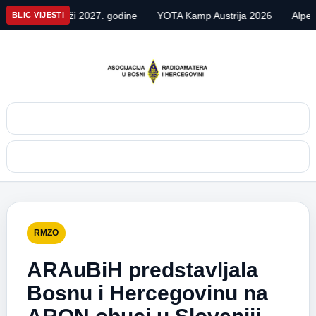
ži 2027. godine
YOTA Kamp Austrija 2026
Alpe Adria Contest 
BLIC VIJESTI
Pretraga
Meni
RMZO
ARAuBiH predstavljala
Bosnu i Hercegovinu na