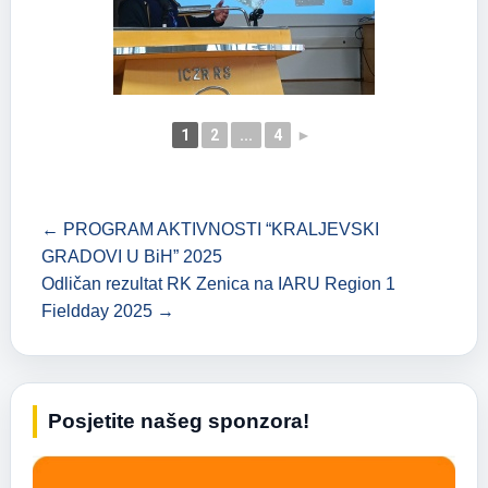
1
2
...
4
►
← PROGRAM AKTIVNOSTI “KRALJEVSKI
GRADOVI U BiH” 2025
Odličan rezultat RK Zenica na IARU Region 1
Fieldday 2025 →
Posjetite našeg sponzora!