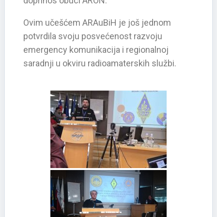
doprinos obuci ARON.
Ovim učešćem ARAuBiH je još jednom
potvrdila svoju posvećenost razvoju
emergency komunikacija i regionalnoj
saradnji u okviru radioamaterskih službi.