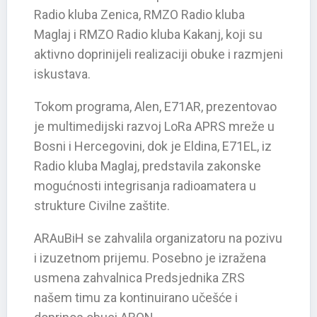
Radio kluba Zenica, RMZO Radio kluba
Maglaj i RMZO Radio kluba Kakanj, koji su
aktivno doprinijeli realizaciji obuke i razmjeni
iskustava.
Tokom programa, Alen, E71AR, prezentovao
je multimedijski razvoj LoRa APRS mreže u
Bosni i Hercegovini, dok je Eldina, E71EL, iz
Radio kluba Maglaj, predstavila zakonske
mogućnosti integrisanja radioamatera u
strukture Civilne zaštite.
ARAuBiH se zahvalila organizatoru na pozivu
i izuzetnom prijemu. Posebno je izražena
usmena zahvalnica Predsjednika ZRS
našem timu za kontinuirano učešće i