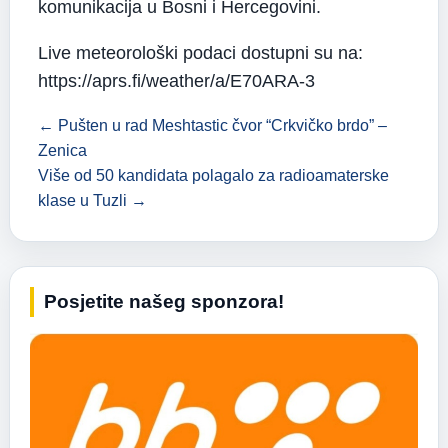
komunikacija u Bosni i Hercegovini.
Live meteorološki podaci dostupni su na:
https://aprs.fi/weather/a/E70ARA-3
← Pušten u rad Meshtastic čvor “Crkvičko brdo” –
Zenica
Više od 50 kandidata polagalo za radioamaterske
klase u Tuzli →
Posjetite našeg sponzora!