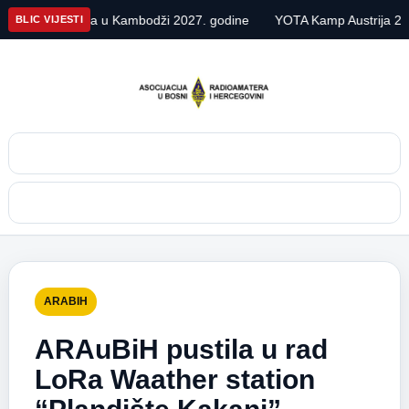
kspedicija u Kambodži 2027. godine
YOTA Kamp Austrija 2026
BLIC VIJESTI
Pretraga
Meni
ARABIH
ARAuBiH pustila u rad
LoRa Waather station