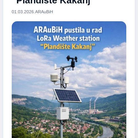
“Plandište Kakanj”
01.03.2026.
ARAuBiH