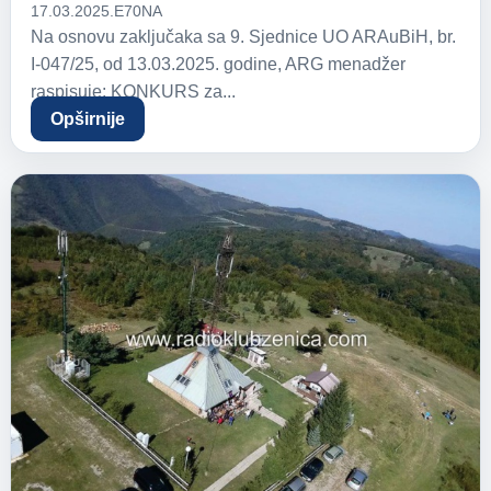
17.03.2025.
E70NA
Na osnovu zaključaka sa 9. Sjednice UO ARAuBiH, br.
I-047/25, od 13.03.2025. godine, ARG menadžer
raspisuje: KONKURS za...
Opširnije