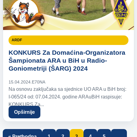
ARDF
KONKURS Za Domaćina-Organizatora
Šampionata ARA u BiH u Radio-
Goniometriji (ŠARG) 2024
15.04.2024.
E70NA
Na osnovu zaključaka sa sjednice UO ARA u BiH broj:
I-065/24 od: 07.04.2024. godine ARAuBiH raspisuje:
KONKURS Za...
Opširnije
« Prethodna
1
2
3
4
5
…