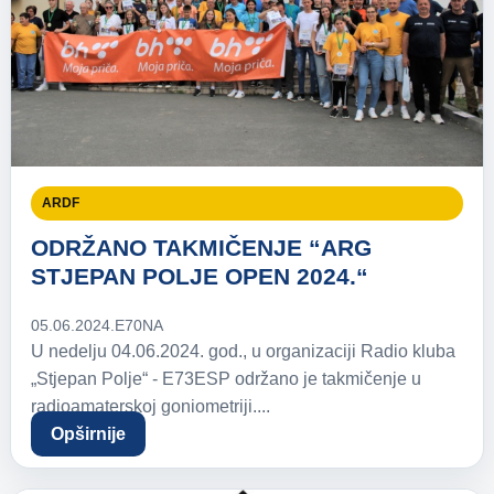
ARDF
ODRŽANO TAKMIČENJE “ARG
STJEPAN POLJE OPEN 2024.“
05.06.2024.
E70NA
U nedelju 04.06.2024. god., u organizaciji Radio kluba
„Stjepan Polje“ - E73ESP održano je takmičenje u
radioamaterskoj goniometriji....
Opširnije