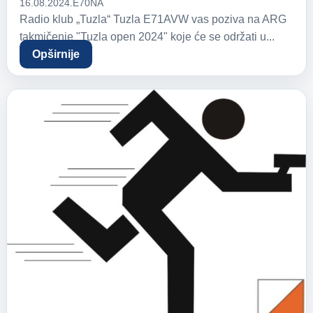
16.08.2024.
E70NA
Radio klub „Tuzla“ Tuzla E71AVW vas poziva na ARG
takmičenje "Tuzla open 2024" koje će se održati u...
Opširnije