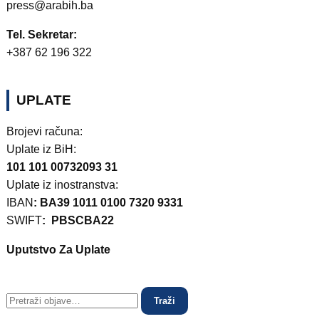
press@arabih.ba
Tel. Sekretar:
+387 62 196 322
UPLATE
Brojevi računa:
Uplate iz BiH:
101 101 00732093 31
Uplate iz inostranstva:
IBAN
: BA39 1011 0100 7320 9331
SWIFT
: PBSCBA22
Uputstvo Za Uplate
Traži