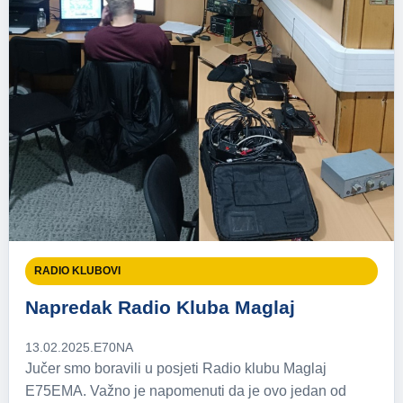
RADIO KLUBOVI
Napredak Radio Kluba Maglaj
13.02.2025.
E70NA
Jučer smo boravili u posjeti Radio klubu Maglaj
E75EMA. Važno je napomenuti da je ovo jedan od