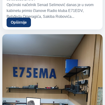
Općinski načelnik Senad Selimović danas je u svom
kabinetu primio članove Radio kluba E71EDV,
Behđeda Omeragića, Sakiba Robovića...
Opširnije