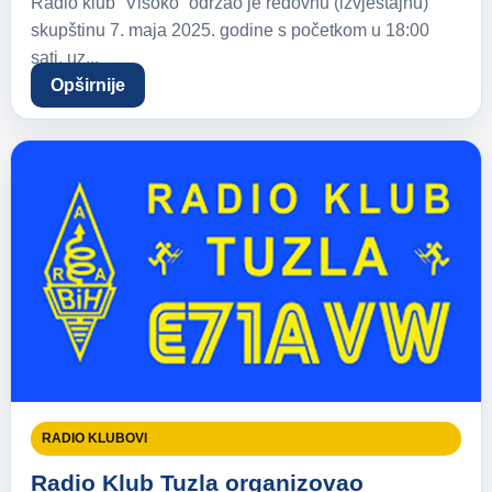
Radio klub “Visoko” održao je redovnu (izvještajnu)
skupštinu 7. maja 2025. godine s početkom u 18:00
sati, uz...
Opširnije
RADIO KLUBOVI
Radio Klub Tuzla organizovao