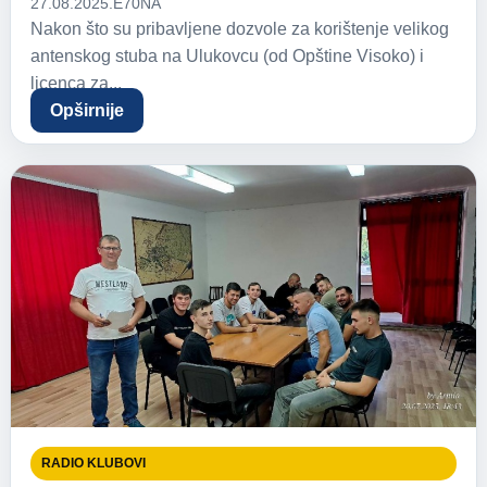
27.08.2025.
E70NA
Nakon što su pribavljene dozvole za korištenje velikog
antenskog stuba na Ulukovcu (od Opštine Visoko) i
licenca za...
Opširnije
RADIO KLUBOVI