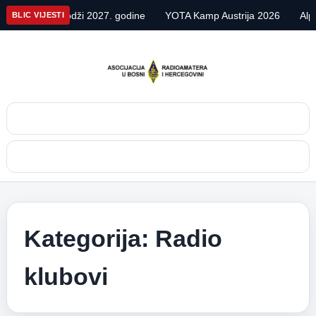
i 2027. godine
YOTA Kamp Austrija 2026
Alpe Adria Contest V
BLIC VIJESTI
Pretraga
Meni
Kategorija:
Radio
klubovi