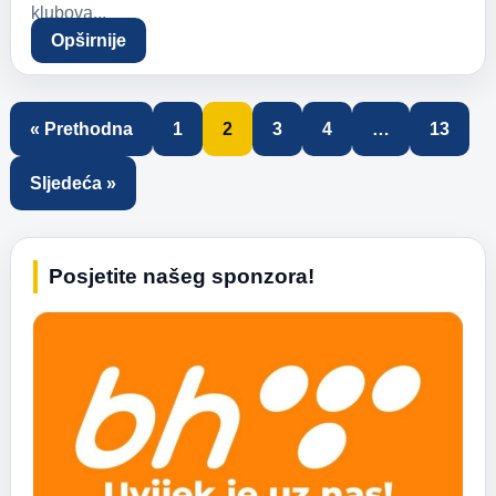
klubova...
Opširnije
« Prethodna
1
2
3
4
…
13
Sljedeća »
Posjetite našeg sponzora!