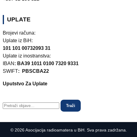
UPLATE
Brojevi računa:
Uplate iz BiH:
101 101 00732093 31
Uplate iz inostranstva:
IBAN
: BA39 1011 0100 7320 9331
SWIFT
: PBSCBA22
Uputstvo Za Uplate
Traži
© 2026 Asocijacija radioamatera u BiH. Sva prava zadržana.