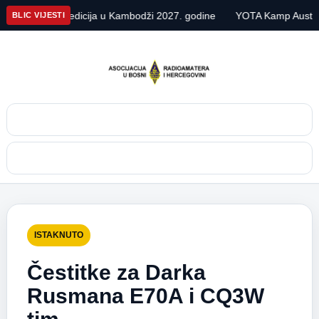
 DX ekspedicija u Kambodži 2027. godine
YOTA Kamp Austrija 20
BLIC VIJESTI
Pretraga
Meni
ISTAKNUTO
Čestitke za Darka
Rusmana E70A i CQ3W