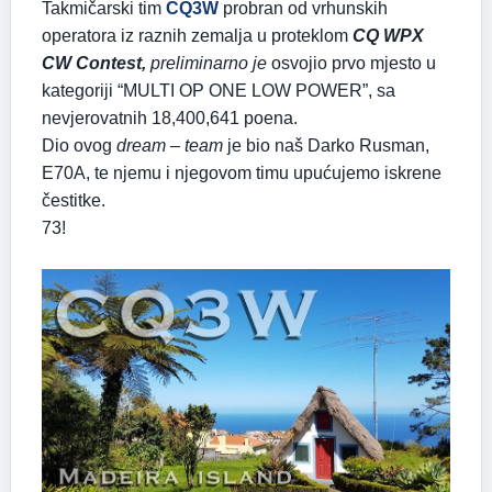
Takmičarski tim
CQ3W
probran od vrhunskih
operatora iz raznih zemalja u proteklom
CQ WPX
CW Contest,
preliminarno je
osvojio prvo mjesto u
kategoriji “MULTI OP ONE LOW POWER”, sa
nevjerovatnih 18,400,641 poena.
Dio ovog
dream – team
je bio naš Darko Rusman,
E70A, te njemu i njegovom timu upućujemo iskrene
čestitke.
73!