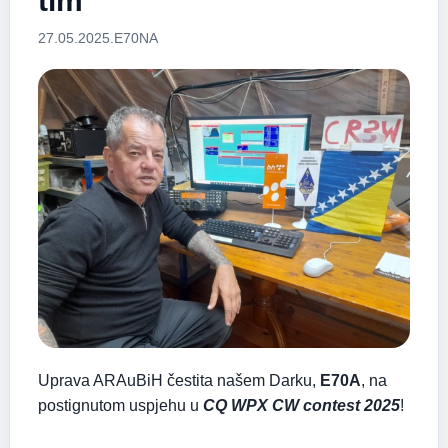
tim
27.05.2025.
E70NA
Uprava ARAuBiH čestita našem Darku,
E70A
, na
postignutom uspjehu u
CQ WPX CW contest 2025
!