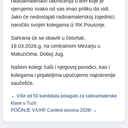
radioamaterskih takmičenja u BiH koje je
vjerujemo svako od vas imao priliku da vidi.
Jako će nedostajati radioamaterskoj zajednici,
naročito svojim kolegama iz RK Pousorje.
Sahrana će se obaviti u četvrtak,
19.03.2026.g. na centralnom Mezarju u
Matuzićima, Doboj Jug.
Našem kolegi Saši i njegovoj porodici, kao i
kolegama i prijateljima upućujemo najiskrenije
saučešće.
← Više od 50 kandidata polagalo za radioamaterske
klase u Tuzli
POČINJE V/UHF Contest sezona 2026! →