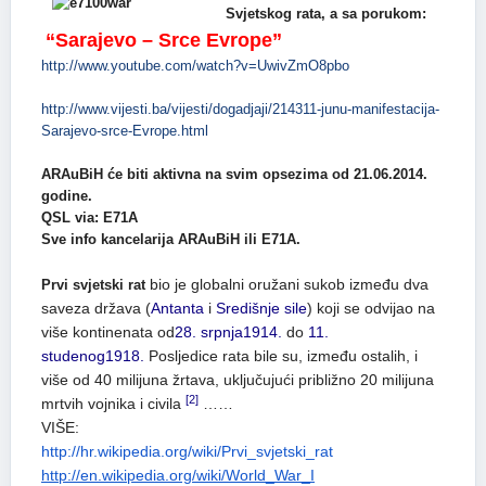
Svjetskog rata, a sa porukom:
“Sarajevo – Srce Evrope”
http://www.youtube.com/watch?v=UwivZmO8pbo
http://www.vijesti.ba/vijesti/dogadjaji/214311-junu-manifestacija-
Sarajevo-srce-Evrope.html
ARAuBiH će biti aktivna na svim opsezima od 21.06.2014.
godine.
QSL via: E71A
Sve info kancelarija ARAuBiH ili E71A.
bio je globalni oružani sukob između dva
Prvi svjetski rat
saveza država (
Antanta
i
Središnje sile
) koji se odvijao na
više kontinenata od
28. srpnja
1914.
do
11.
studenog
1918.
Posljedice rata bile su, između ostalih, i
više od 40 milijuna žrtava, uključujući približno 20 milijuna
[2]
mrtvih vojnika i civila
……
VIŠE:
http://hr.wikipedia.org/wiki/Prvi_svjetski_rat
http://en.wikipedia.org/wiki/World_War_I