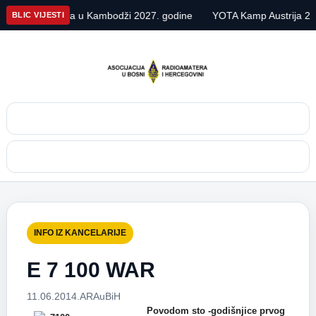
 ekspedicija u Kambodži 2027. godine
YOTA Kamp Austrija 2026
BLIC VIJESTI
Pretraga
Meni
INFO IZ KANCELARIJE
E 7 100 WAR
11.06.2014.
ARAuBiH
Povodom sto -godišnjice prvog