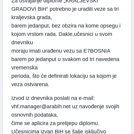
Za osvajanje diplome „KRALJEVSKI
GRADOVI BiH“ potrebno je uraditi veze sa tri
kraljevska grada,
barem jedanput, bez obzira na kome opsegu i
kojom vrstom rada. Dakle,učesnici u svom
dnevniku
moraju imati urađenu vezu sa E7BOSNIA
barem po jedanput u svakom od tri navedena
vremenska
perioda, što će definirati lokaciju sa kojom je
veza ostvarena.
Izvod iz dnevnika poslati na e-mail:
vhf.manager@arabih.net uz navođenje svojih
osnovnih podataka,
čime se aplicira za prelijepu diplomu.
Učesnicima izvan BiH se šalje isključivo