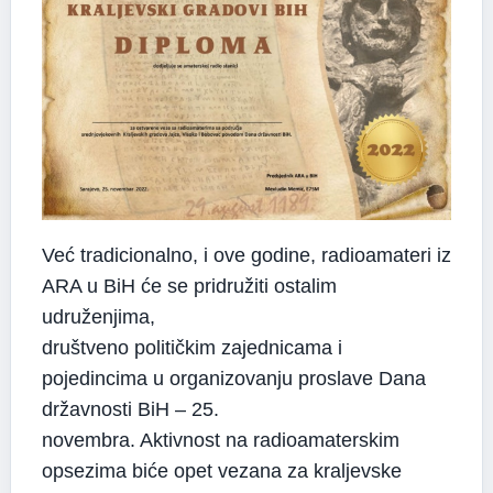
Već tradicionalno, i ove godine, radioamateri iz
ARA u BiH će se pridružiti ostalim
udruženjima,
društveno političkim zajednicama i
pojedincima u organizovanju proslave Dana
državnosti BiH – 25.
novembra. Aktivnost na radioamaterskim
opsezima biće opet vezana za kraljevske