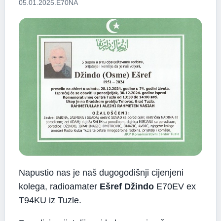
05.01.2025.
E70NA
Napustio nas je naš dugogodišnji cijenjeni
kolega, radioamater
Ešref Džindo
E70EV ex
T94KU iz Tuzle.