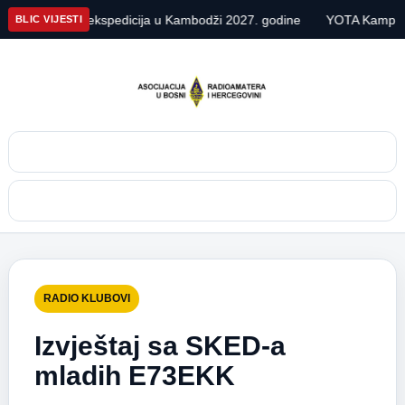
XU7X DX ekspedicija u Kambodži 2027. godine
YOTA Kamp Austr
BLIC VIJESTI
Pretraga
Meni
RADIO KLUBOVI
Izvještaj sa SKED-a
mladih E73EKK