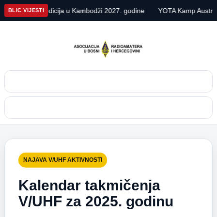
 DX ekspedicija u Kambodži 2027. godine
YOTA Kamp Austrija 20
BLIC VIJESTI
Pretraga
Meni
NAJAVA V/UHF AKTIVNOSTI
Kalendar takmičenja
V/UHF za 2025. godinu