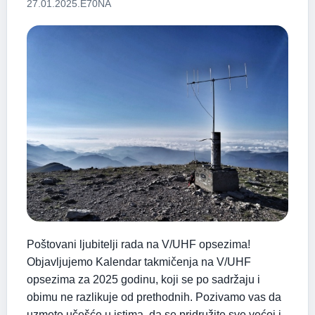
27.01.2025.
E70NA
Poštovani ljubitelji rada na V/UHF opsezima!
Objavljujemo Kalendar takmičenja na V/UHF
opsezima za 2025 godinu, koji se po sadržaju i
obimu ne razlikuje od prethodnih. Pozivamo vas da
uzmete učešće u istima, da se pridružite sve većoj i