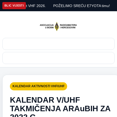
ria Contest VHF 2026.
POŽELIMO SREĆU E7YOTA timu!
IARU
BLIC VIJESTI
Pretraga
Meni
KALENDAR AKTIVNOSTI VHF/UHF
KALENDAR V/UHF
TAKMIČENJA ARAuBIH ZA