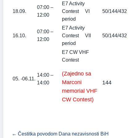
E7 Activity
07:00 –
18.09.
Contest VI
50/144/432
12:00
period
E7 Activity
07:00 –
16.10.
Contest VII
50/144/432
12:00
period
E7 CW VHF
Contest
(Zajedno sa
14:00 –
05. -06.11.
Marconi
144
14:00
memorial VHF
CW Contest)
← Čestitka povodom Dana nezavisnosti BiH