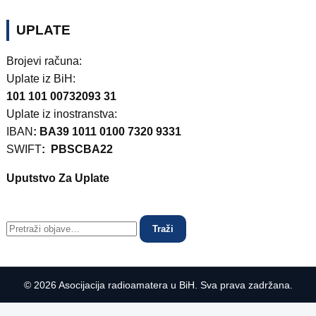
UPLATE
Brojevi računa:
Uplate iz BiH:
101 101 00732093 31
Uplate iz inostranstva:
IBAN
: BA39 1011 0100 7320 9331
SWIFT
: PBSCBA22
Uputstvo Za Uplate
Traži
© 2026 Asocijacija radioamatera u BiH. Sva prava zadržana.