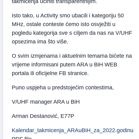
takmičenja učiniti transparentnijim.
Isto tako, u Activity smo ubacili i kategoriju 50
MHz, ostale conteste ćemo isto osvježiti u
pogledu kategorija sve s ciljem da nas na V/UHF
opsezima ima što više.
O svim izmjenama i aktuelnim temama bićete na
vrijeme informisani putem ARA u BiH WEB
portala ili oficijelne FB stranice.
Puno uspjeha u predstojećim contestima,
V/UHF manager ARA u BiH
Arman Destanović, E77P
Kalendar_takmicenja_ARAuBiH_za_2022.godinu