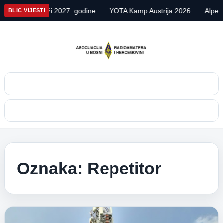
ži 2027. godine
YOTA Kamp Austrija 2026
Alpe Adria Contest 
BLIC VIJESTI
Pretraga
Meni
Oznaka:
Repetitor