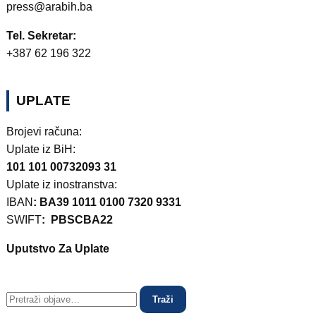
press@arabih.ba
Tel. Sekretar:
+387 62 196 322
UPLATE
Brojevi računa:
Uplate iz BiH:
101 101 00732093 31
Uplate iz inostranstva:
IBAN
: BA39 1011 0100 7320 9331
SWIFT
: PBSCBA22
Uputstvo Za Uplate
Traži