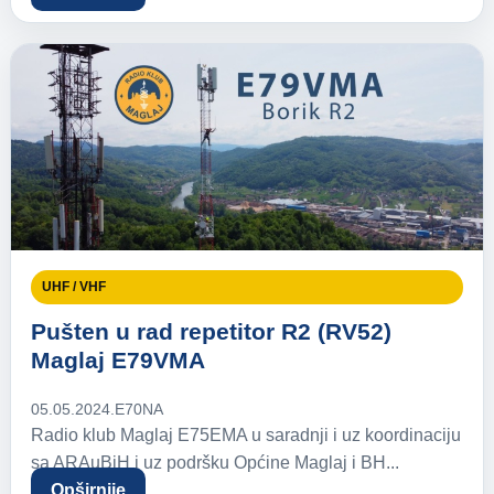
UHF / VHF
Pušten u rad repetitor R2 (RV52)
Maglaj E79VMA
05.05.2024.
E70NA
Radio klub Maglaj E75EMA u saradnji i uz koordinaciju
sa ARAuBiH i uz podršku Općine Maglaj i BH...
Opširnije