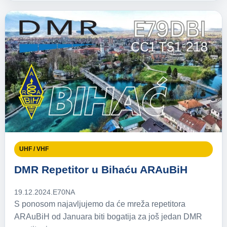
UHF / VHF
DMR Repetitor u Bihaću ARAuBiH
19.12.2024.
E70NA
S ponosom najavljujemo da će mreža repetitora
ARAuBiH od Januara biti bogatija za još jedan DMR