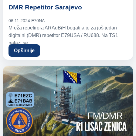
DMR Repetitor Sarajevo
06.11.2024.
E70NA
Mreža repetirora ARAuBiH bogatija je za još jedan
digitalni (DMR) repetitor E79USA / RU688. Na TS1
nalazi se...
Opširnije