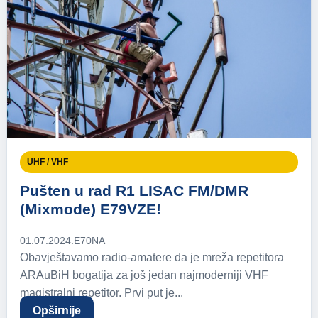
UHF / VHF
Pušten u rad R1 LISAC FM/DMR
(Mixmode) E79VZE!
01.07.2024.
E70NA
Obavještavamo radio-amatere da je mreža repetitora
ARAuBiH bogatija za još jedan najmoderniji VHF
magistralni repetitor. Prvi put je...
Opširnije