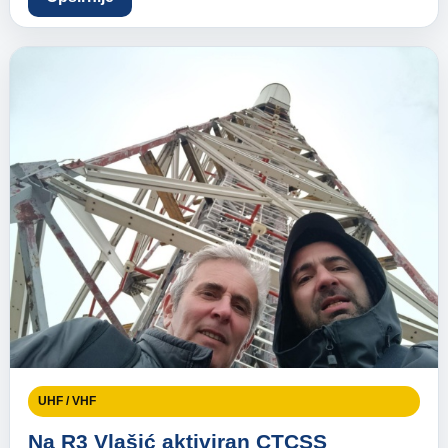
UHF / VHF
Na R3 Vlašić aktiviran CTCSS