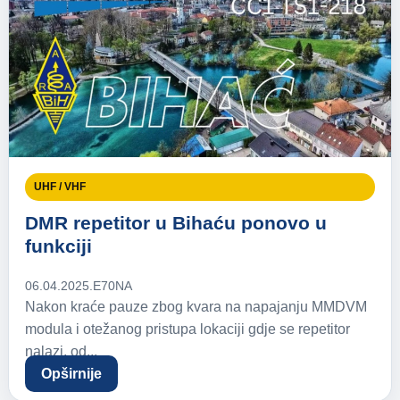
UHF / VHF
DMR repetitor u Bihaću ponovo u
funkciji
06.04.2025.
E70NA
Nakon kraće pauze zbog kvara na napajanju MMDVM
modula i otežanog pristupa lokaciji gdje se repetitor
nalazi, od...
Opširnije