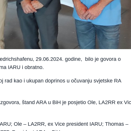
edrichshafenu, 29.06.2024. godine, bilo je govora o
ema IARU i obratno.
oj rad kao i ukupan doprinos u očuvanju svjetske RA
razgovora, štand ARA u BiH je posjetio Ole, LA2RR ex Vi
o IARU; Ole – LA2RR, ex Vice president IARU; Thomas –