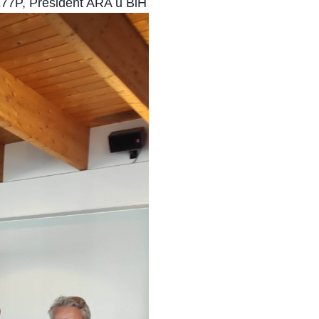
77P, President ARA u BiH