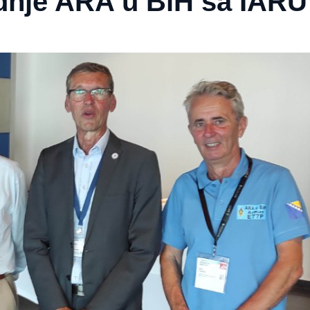
dnje ARA u BiH sa IARU