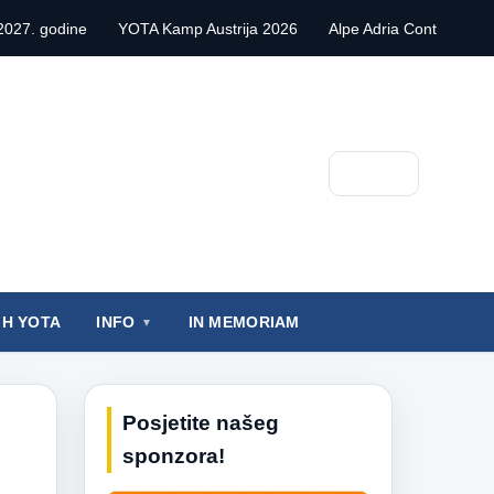
trija 2026
Alpe Adria Contest VHF 2026.
POŽELIMO SREĆU E
Pretraga
IH YOTA
INFO
IN MEMORIAM
Posjetite našeg
sponzora!