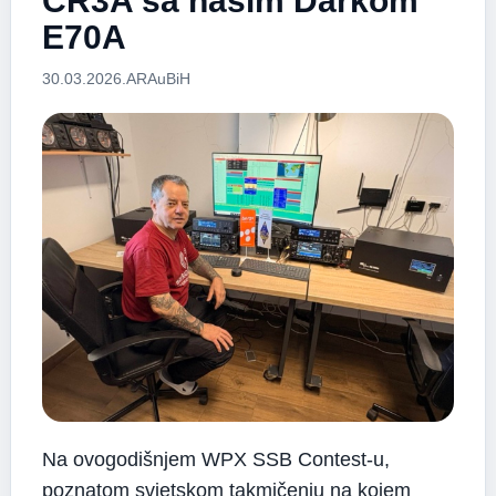
CR3A sa našim Darkom
E70A
30.03.2026.
ARAuBiH
Na ovogodišnjem WPX SSB Contest-u,
poznatom svjetskom takmičenju na kojem