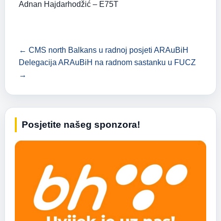
Adnan Hajdarhodžić – E75T
← CMS north Balkans u radnoj posjeti ARAuBiH
Delegacija ARAuBiH na radnom sastanku u FUCZ
→
Posjetite našeg sponzora!