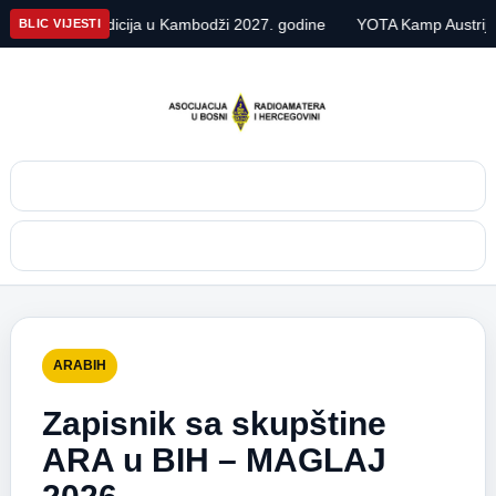
 DX ekspedicija u Kambodži 2027. godine
YOTA Kamp Austrija 20
BLIC VIJESTI
Pretraga
Meni
ARABIH
Zapisnik sa skupštine
ARA u BIH – MAGLAJ