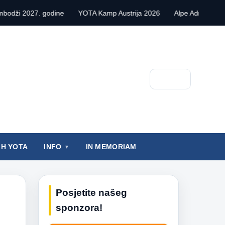
dine
YOTA Kamp Austrija 2026
Alpe Adria Contest VHF 2026.
Pretraga
IH YOTA
INFO
IN MEMORIAM
Posjetite našeg
sponzora!