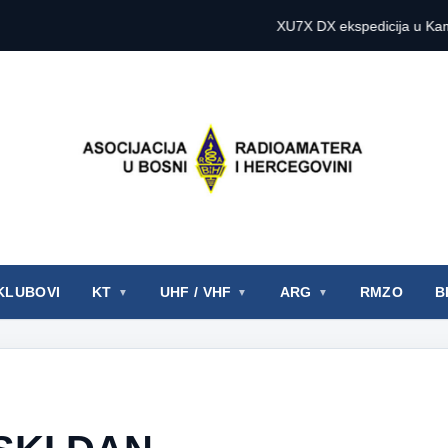
XU7X DX ekspedicija u Kambodži 2027. go
KLUBOVI
KT
UHF / VHF
ARG
RMZO
B