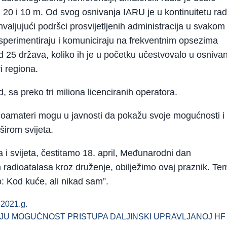
0, 20 i 10 m. Od svog osnivanja IARU je u kontinuitetu rad
ahvaljujući podršci prosvijetljenih administracija u svakom
sperimentiraju i komuniciraju na frekventnim opsezima
 25 država, koliko ih je u početku učestvovalo u osnivan
i regiona.
, sa preko tri miliona licenciranih operatora.
dioamateri mogu u javnosti da pokažu svoje mogućnosti i
širom svijeta.
 i svijeta, čestitamo 18. april, Međunarodni dan
radioatalasa kroz druženje, obilježimo ovaj praznik. Te
: Kod kuće, ali nikad sam”.
2021.g.
IMAJU MOGUĆNOST PRISTUPA DALJINSKI UPRAVLJANOJ HF