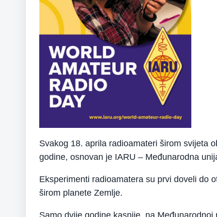
Svakog 18. aprila radioamateri širom svijeta 
godine, osnovan je IARU – Međunarodna unija
Eksperimenti radioamatera su prvi doveli do o
širom planete Zemlje.
Samo dvije godine kasnije, na Međunarodnoj ra