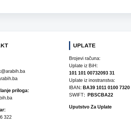
AKT
UPLATE
Brojevi računa:
Uplate iz BiH:
k@arabih.ba
101 101 00732093 31
rabih.ba
Uplate iz inostranstva:
IBAN
: BA39 1011 0100 7320
lanje priloga:
SWIFT
: PBSCBA22
bih.ba
Uputstvo Za Uplate
ar:
6 322