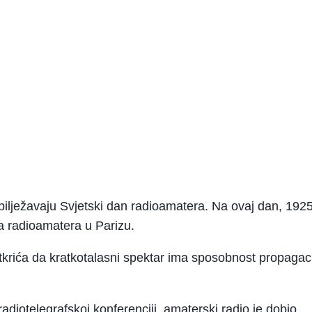
obilježavaju Svjetski dan radioamatera. Na ovaj dan, 1925
 radioamatera u Parizu.
tkrića da kratkotalasni spektar ima sposobnost propagac
diotelegrafskoj konferenciji, amaterski radio je dobio