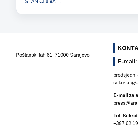
STANICI u 9A →
KONT
Poštanski fah 61, 71000 Sarajevo
E-mail:
predsjedni
sekretar@a
E-mail za s
press@ara
Tel. Sekret
+387 62 19