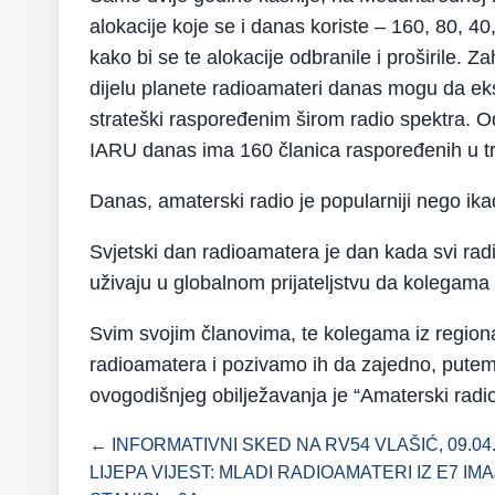
alokacije koje se i danas koriste – 160, 80, 4
kako bi se te alokacije odbranile i proširile. Z
dijelu planete radioamateri danas mogu da ek
strateški raspoređenim širom radio spektra. Od
IARU danas ima 160 članica raspoređenih u tr
Danas, amaterski radio je popularniji nego ikad
Svjetski dan radioamatera je dan kada svi ra
uživaju u globalnom prijateljstvu da kolegama 
Svim svojim članovima, te kolegama iz regiona
radioamatera i pozivamo ih da zajedno, putem 
ovogodišnjeg obilježavanja je “Amaterski radio
← INFORMATIVNI SKED NA RV54 VLAŠIĆ, 09.04.
LIJEPA VIJEST: MLADI RADIOAMATERI IZ E7 