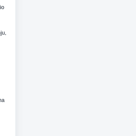
io
ju,
ma