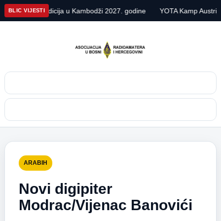
 DX ekspedicija u Kambodži 2027. godine
YOTA Kamp Austrija 20
BLIC VIJESTI
Pretraga
Meni
ARABIH
Novi digipiter
Modrac/Vijenac Banovići