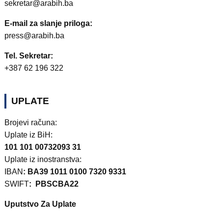
sekretar@arabih.ba
E-mail za slanje priloga:
press@arabih.ba
Tel. Sekretar:
+387 62 196 322
UPLATE
Brojevi računa:
Uplate iz BiH:
101 101 00732093 31
Uplate iz inostranstva:
IBAN
: BA39 1011 0100 7320 9331
SWIFT
: PBSCBA22
Uputstvo Za Uplate