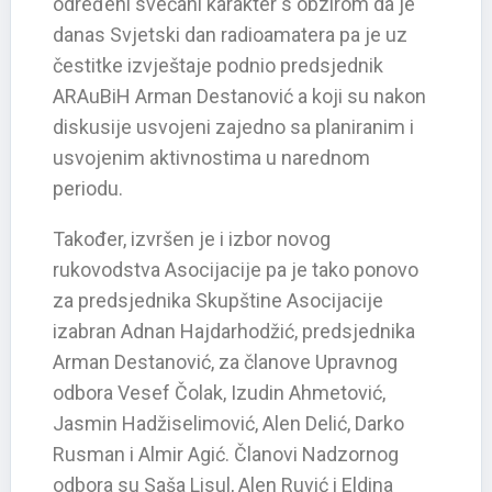
određeni svečani karakter s obzirom da je
danas Svjetski dan radioamatera pa je uz
čestitke izvještaje podnio predsjednik
ARAuBiH Arman Destanović a koji su nakon
diskusije usvojeni zajedno sa planiranim i
usvojenim aktivnostima u narednom
periodu.
Također, izvršen je i izbor novog
rukovodstva Asocijacije pa je tako ponovo
za predsjednika Skupštine Asocijacije
izabran Adnan Hajdarhodžić, predsjednika
Arman Destanović, za članove Upravnog
odbora Vesef Čolak, Izudin Ahmetović,
Jasmin Hadžiselimović, Alen Delić, Darko
Rusman i Almir Agić. Članovi Nadzornog
odbora su Saša Lisul, Alen Ruvić i Eldina