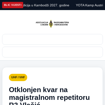
 DX ekspedicija u Kambodži 2027. godine
YOTA Kamp Austrija 20
BLIC VIJESTI
Pretraga
Meni
UHF / VHF
Otklonjen kvar na
magistralnom repetitoru