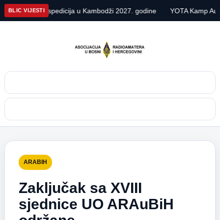
U7X DX ekspedicija u Kambodži 2027. godine
YOTA Kamp Austrija
BLIC VIJESTI
Pretraga
Meni
ARABIH
Zaključak sa XVIII
sjednice UO ARAuBiH