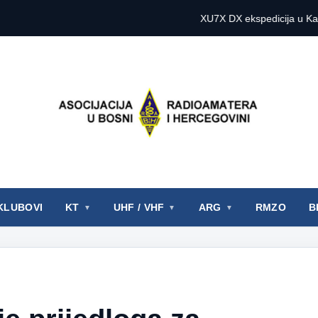
XU7X DX ekspedicija u Kambodži 2027
KLUBOVI
KT
UHF / VHF
ARG
RMZO
B