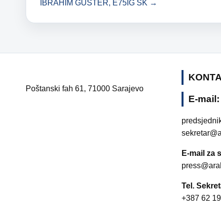
IBRAHIM GUŠTER, E75IG SK →
KONT
Poštanski fah 61, 71000 Sarajevo
E-mail:
predsjedni
sekretar@a
E-mail za s
press@ara
Tel. Sekret
+387 62 19