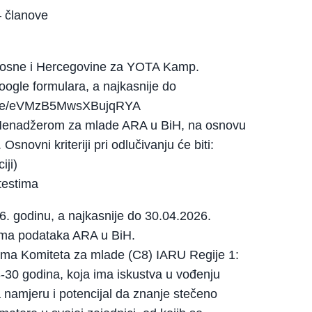
– članove
 Bosne i Hercegovine za YOTA Kamp.
ogle formulara, a najkasnije do
ms.gle/eVMzB5MwsXBujqRYA
 Menadžerom za mlade ARA u BiH, na osnovu
 Osnovni kriteriji pri odlučivanju će biti:
iji)
testima
. godinu, a najkasnije do 30.04.2026.
zama podataka ARA u BiH.
icama Komiteta za mlade (C8) IARU Regije 1:
-30 godina, koja ima iskustva u vođenju
a namjeru i potencijal da znanje stečeno