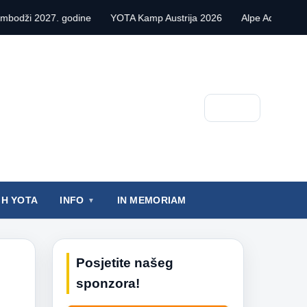
. godine
YOTA Kamp Austrija 2026
Alpe Adria Contest VHF 202
Pretraga
IH YOTA
INFO
IN MEMORIAM
Posjetite našeg
sponzora!