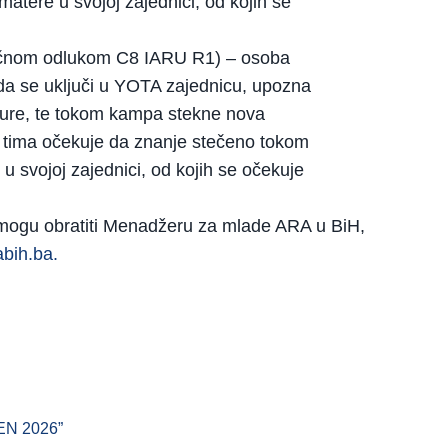
tere u svojoj zajednici, od kojih se
načnom odlukom C8 IARU R1) – osoba
 da se uključi u YOTA zajednicu, upozna
ture, te tokom kampa stekne nova
a tima očekuje da znanje stečeno tokom
 svojoj zajednici, od kojih se očekuje
e mogu obratiti Menadžeru za mlade ARA u BiH,
bih.ba.
EN 2026”