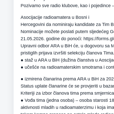
Pozivamo sve radio klubove, kao i pojedince 
Asocijacije radioamatera u Bosni i
Hercegovini da nominiraju kandidate za Tim
Nominacije možete poslati putem sljedećeg Go
21.05.2026. godine do ponoći: https://for
Upravni odbor ARA u BiH će, u dogovoru sa
pristiglih prijava izvršiti selekciju članova Tima.
● staž u ARA u BiH (dužina članstva u Aoscijac
● učešće na radioamaterskim smotrama i con
● izmirena članarina prema ARA u BiH za 2026
Status uplate članarine će se provjeriti u ba
Kriteriji za izbor članova tima prema smjern
● Vođa tima (jedna osoba) – osoba starosti 18
aktivnosti mladih u radioamaterzimu i koja im