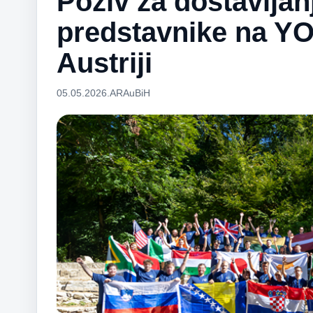
Poziv za dostavljan
predstavnike na Y
Austriji
05.05.2026.
ARAuBiH