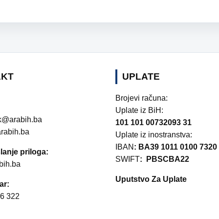
AKT
UPLATE
Brojevi računa:
Uplate iz BiH:
k@arabih.ba
101 101 00732093 31
rabih.ba
Uplate iz inostranstva:
IBAN
: BA39 1011 0100 7320
lanje priloga:
SWIFT
: PBSCBA22
bih.ba
Uputstvo Za Uplate
ar:
6 322