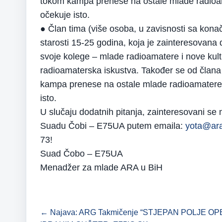
tokom kampa prenese na ostale mlade radioama
očekuje isto.
● Član tima (više osoba, u zavisnosti sa ko
starosti 15-25 godina, koja je zainteresovana
svoje kolege – mlade radioamatere i nove kul
radioamaterska iskustva. Također se od član
kampa prenese na ostale mlade radioamatere u
isto.
U slučaju dodatnih pitanja, zainteresovani s
Suadu Čobi – E75UA putem emaila:
yota@ara
73!
Suad Čobo – E75UA
Menadžer za mlade ARA u BiH
← Najava: ARG Takmičenje “STJEPAN POLJE OP