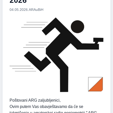
2026”
04.05.2026.
ARAuBiH
Poštovani ARG zaljubljenici,
Ovim putem Vas obavještavamo da će se
takmičenje u amaterskoj radio goniometriji ” ARG