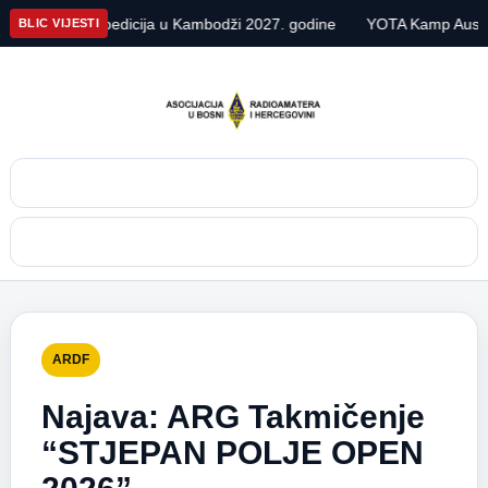
U7X DX ekspedicija u Kambodži 2027. godine
YOTA Kamp Austrija
BLIC VIJESTI
Pretraga
Meni
ARDF
Najava: ARG Takmičenje
“STJEPAN POLJE OPEN