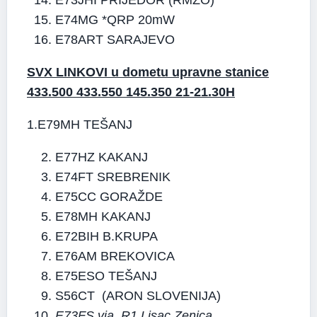
E73JHI PRIJEDOR (RMZO)
E74MG *QRP 20mW
E78ART SARAJEVO
SVX LINKOVI u dometu upravne stanice
433.500 433.550 145.350 21-21.30H
1.E79MH TEŠANJ
E77HZ KAKANJ
E74FT SREBRENIK
E75CC GORAŽDE
E78MH KAKANJ
E72BIH B.KRUPA
E76AM BREKOVICA
E75ESO TEŠANJ
S56CT (ARON SLOVENIJA)
E73FS via R1 Lisac Zenica