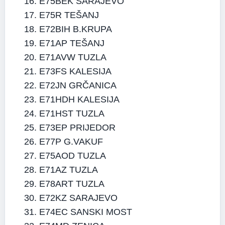
E75BEK SARAJEVO
E75R TEŠANJ
E72BIH B.KRUPA
E71AP TEŠANJ
E71AVW TUZLA
E73FS KALESIJA
E72JN GRČANICA
E71HDH KALESIJA
E71HST TUZLA
E73EP PRIJEDOR
E77P G.VAKUF
E75AOD TUZLA
E71AZ TUZLA
E78ART TUZLA
E72KZ SARAJEVO
E74EC SANSKI MOST