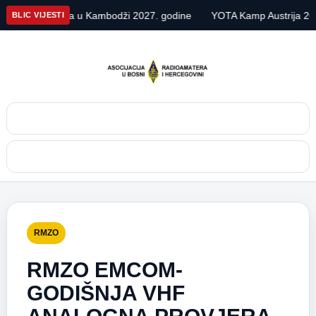
kspedicija u Kambodži 2027. godine
YOTA Kamp Austrija 2026
BLIC VIJESTI
Pretraga
Meni
RMZO
RMZO EMCOM-
GODIŠNJA VHF