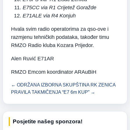
E75CC via R1 Crijetež Goražde
E71ALE via R4 Konjuh
Hvala svim radio operatorima za qso-ove i
razmjenu tehničkih podataka, također timu
RMZO Radio kluba Kozara Prijedor.
Alen Ruvić E71AR
RMZO Emcom koordinator ARAuBiH
← ODRŽANA IZBORNA SKUPŠTINA RK ZENICA
PRAVILA TAKMIČENJA “E7 6m KUP” →
Posjetite našeg sponzora!