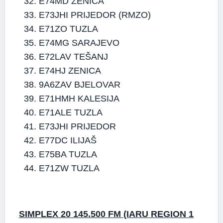
E74MD ZENICA
E73JHI PRIJEDOR (RMZO)
E71ZO TUZLA
E74MG SARAJEVO
E72LAV TEŠANJ
E74HJ ZENICA
9A6ZAV BJELOVAR
E71HMH KALESIJA
E71ALE TUZLA
E73JHI PRIJEDOR
E77DC ILIJAŠ
E75BA TUZLA
E71ZW TUZLA
SIMPLEX 20 145.500 FM (IARU REGION 1