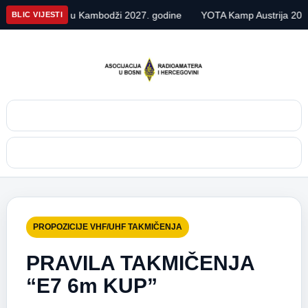
pedicija u Kambodži 2027. godine
YOTA Kamp Austrija 2026
A
BLIC VIJESTI
Pretraga
Meni
PROPOZICIJE VHF/UHF TAKMIČENJA
PRAVILA TAKMIČENJA
“E7 6m KUP”