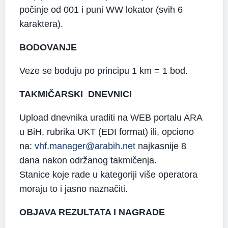
počinje od 001 i puni WW lokator (svih 6
karaktera).
BODOVANJE
Veze se boduju po principu 1 km = 1 bod.
TAKMIČARSKI DNEVNICI
Upload dnevnika uraditi na WEB portalu ARA
u BiH, rubrika UKT (EDI format) ili, opciono
na:
vhf.manager@arabih.net
najkasnije 8
dana nakon održanog takmičenja.
Stanice koje rade u kategoriji više operatora
moraju to i jasno naznačiti.
OBJAVA REZULTATA I NAGRADE