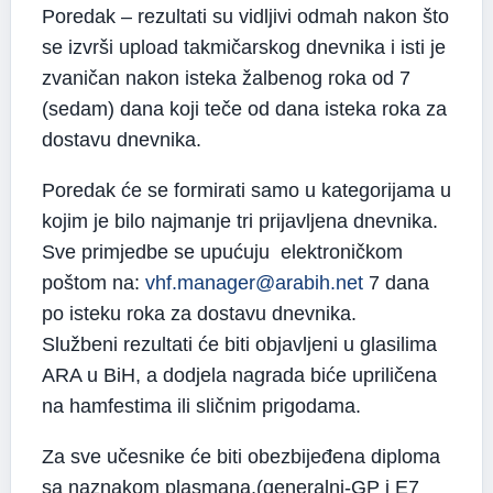
Poredak – rezultati su vidljivi odmah nakon što
se izvrši upload takmičarskog dnevnika i isti je
zvaničan nakon isteka žalbenog roka od 7
(sedam) dana koji teče od dana isteka roka za
dostavu dnevnika.
Poredak će se formirati samo u kategorijama u
kojim je bilo najmanje tri prijavljena dnevnika.
Sve primjedbe se upućuju elektroničkom
poštom na:
vhf.manager@arabih.net
7 dana
po isteku roka za dostavu dnevnika.
Službeni rezultati će biti objavljeni u glasilima
ARA u BiH, a dodjela nagrada biće upriličena
na hamfestima ili sličnim prigodama.
Za sve učesnike će biti obezbijeđena diploma
sa naznakom plasmana,(generalni-GP i E7