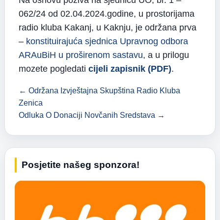
Na osnovu poziva na sjednicu UO, br. 1 –
062/24 od 02.04.2024.godine, u prostorijama
radio kluba Kakanj, u Kaknju, je održana prva
–
konstituirajuća sjednica Upravnog odbora
ARAuBiH u proširenom sastavu
, a u prilogu
mozete pogledati
cijeli zapisnik (PDF)
.
← Održana Izvještajna Skupština Radio Kluba
Zenica
Odluka O Donaciji Novčanih Sredstava →
Posjetite našeg sponzora!