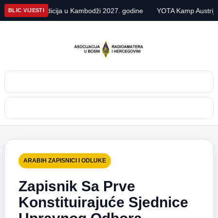
 DX ekspedicija u Kambodži 2027. godine
YOTA Kamp Austrija 20
BLIC VIJESTI
Pretraga
Meni
ARABIH ZAPISNICI I ODLUKE
Zapisnik Sa Prve
Konstituirajuće Sjednice