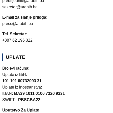
predsjednik@arabih.ba
sekretar@arabih.ba
E-mail za slanje priloga:
press@arabih.ba
Tel. Sekretar:
+387 62 196 322
UPLATE
Brojevi računa:
Uplate iz BiH:
101 101 00732093 31
Uplate iz inostranstva:
IBAN
: BA39 1011 0100 7320 9331
SWIFT
: PBSCBA22
Uputstvo Za Uplate