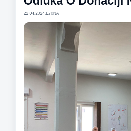
Odluka O Donaciji 
22.04.2024.
E70NA