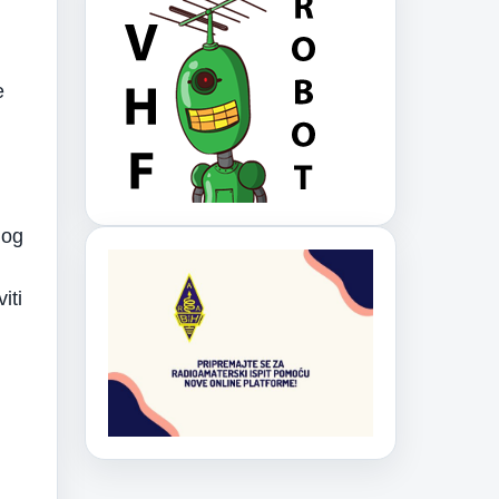
e
nog
iti