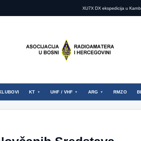
XU7X DX ekspedicija u Kambodži 2027. go
KLUBOVI
KT
UHF / VHF
ARG
RMZO
B