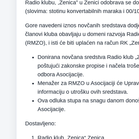
Radio klubu, ,Zenica” u Zenici odobrava se d
(slovima: stotinu konvertabilnih maraka i 00/1
Gore navedeni iznos novčanih sredstava dodje
članovi kluba obavljaju u domeni razvoja Radi
(RMZO), i isti će biti uplaćen na račun RK 
Donirana novčana sredstva Radio klub „Z
poštujući zakonske propise i načela tro
odbora Asocijacije.
Menažer za RMZO u Asocijaciji će Upravno
informaciju o utrošku ovih sredstava.
Ova odluka stupa na snagu danom donoše
Asocijacije.
Dostavljeno:
Radio klub „Zenica“ Zenica