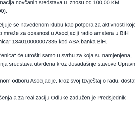
onacija novčanih sredstava u iznosu od 100,00 KM
00).
ljuje se navedenom klubu kao potpora za aktivnosti koj
o mreže za opasnost u Asocijaciji radio amatera u BiH
„Zenica“ 134010000007335 kod ASA banka BiH.
enica“ će utrošiti samo u svrhu za koja su namjenjena,
šenja sredstava utvrđena kroz dosadašnje stavove Uprav
m odboru Asocijacije, kroz svoj Izvještaj o radu, dostav
nja a za realizaciju Odluke zadužen je Predsjednik