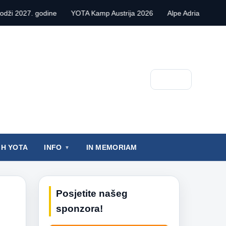
dine
YOTA Kamp Austrija 2026
Alpe Adria Contest VHF 2026.
Pretraga
IH YOTA
INFO
IN MEMORIAM
Posjetite našeg
sponzora!