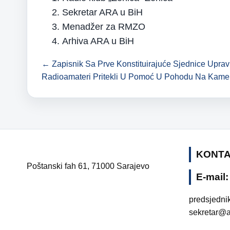
Sekretar ARA u BiH
Menadžer za RMZO
Arhiva ARA u BiH
← Zapisnik Sa Prve Konstituirajuće Sjednice Upr
Radioamateri Pritekli U Pomoć U Pohodu Na Kam
KONT
Poštanski fah 61, 71000 Sarajevo
E-mail:
predsjedni
sekretar@a