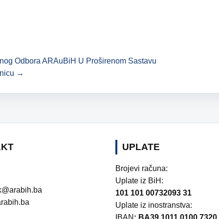
avnog Odbora ARAuBiH U Proširenom Sastavu
enicu →
AKT
UPLATE
Brojevi računa:
Uplate iz BiH:
k@arabih.ba
101 101 00732093 31
rabih.ba
Uplate iz inostranstva:
IBAN
: BA39 1011 0100 7320