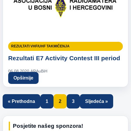
REZULTATI VHF/UHF TAKMIČENJA
Rezultati E7 Activity Contest III period
06.08.2020.
ARAuBiH
Opširnije
« Prethodna
1
2
3
Sljedeća »
Posjetite našeg sponzora!