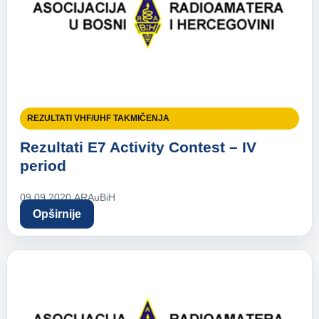
REZULTATI VHF/UHF TAKMIČENJA
Rezultati E7 Activity Contest – IV
period
09.09.2020.
ARAuBiH
Opširnije