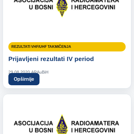
REZULTATI VHF/UHF TAKMIČENJA
Prijavljeni rezultati IV period
29.08.2020.
ARAuBiH
Opširnije