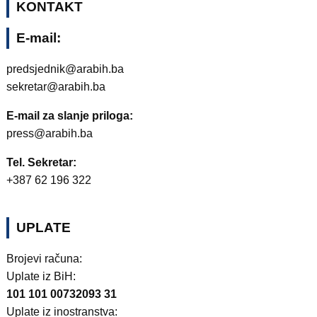
KONTAKT
E-mail:
predsjednik@arabih.ba
sekretar@arabih.ba
E-mail za slanje priloga:
press@arabih.ba
Tel. Sekretar:
+387 62 196 322
UPLATE
Brojevi računa:
Uplate iz BiH:
101 101 00732093 31
Uplate iz inostranstva: