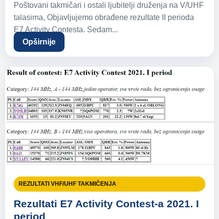
Poštovani takmičari i ostali ljubitelji druženja na V/UHF
talasima, Objavljujemo obrađene rezultate II perioda
E7 Activity Contesta. Sedam...
Opširnije
REZULTATI VHF/UHF TAKMIČENJA
Rezultati E7 Activity Contest-a 2021. I
period